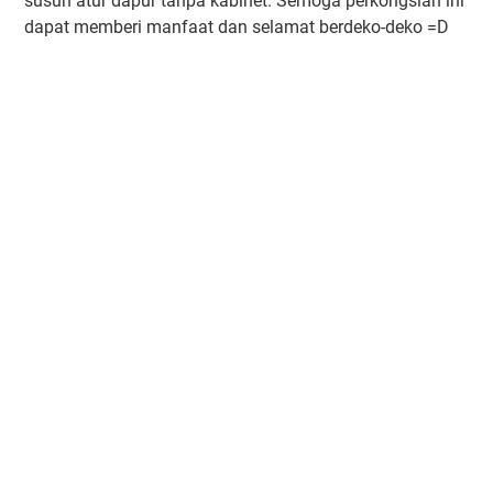
susun atur dapur tanpa kabinet. Semoga perkongsian ini
dapat memberi manfaat dan selamat berdeko-deko =D