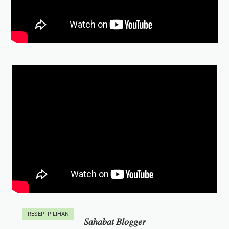
RESEPI PILIHAN
𝑆𝑎ℎ𝑎𝑏𝑎𝑡 𝐵𝑙𝑜𝑔𝑔𝑒𝑟